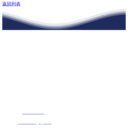
返回列表
江苏公海555000建材有限公司
公司经营范围包括：建材销售；干粉砂浆、水泥制品生产、销售；普
通货物仓储；道路普通货物运输；建筑劳务分包（凭资质证书经
营）。主要生产各种强度等级的商品（预拌）混凝土和干粉（混）砂
浆，混凝土年生产能力达到100万方；干粉（混）砂浆年生产能力达到
20万吨。
地 址：南通市滨海园区东晋村八组江苏公海555000建材有限公司
客服热线：
17712222822
张经理
邮 箱：
445721731@qq.com