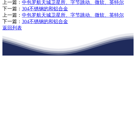
上一篇：
中包罗航天城卫星所、字节跳动、微软、英特尔
下一篇：
304不锈钢的和铝合金
上一篇：
中包罗航天城卫星所、字节跳动、微软、英特尔
下一篇：
304不锈钢的和铝合金
返回列表
江苏公海555000建材有限公司
公司经营范围包括：建材销售；干粉砂浆、水泥制品生产、销售；普
通货物仓储；道路普通货物运输；建筑劳务分包（凭资质证书经
营）。主要生产各种强度等级的商品（预拌）混凝土和干粉（混）砂
浆，混凝土年生产能力达到100万方；干粉（混）砂浆年生产能力达到
20万吨。
地 址：南通市滨海园区东晋村八组江苏公海555000建材有限公司