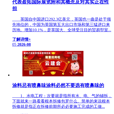
代表盈拓国际展览附和其概念及对其实正在性
担
英国自中国进口292.3亿美元，英国也一曲是处于领
先地位的，中国为英国第五大出口市场和第三猛进口来
历地。增加10.1%，是英国大、全球受注目的贸易型室...
了解详情+
05
2026-08
涂料忌有喷鼻味涂料必然不要选有喷鼻味的
1、水电工程：次要就是指所有水、电、气的铺拆，
下面就来一路看看根本拆修包罗什么。简单的来说根本
拆修就是指正在拆修前期所必必要施工完成的工做...