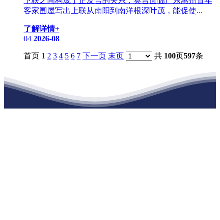
下联之间构成了正反合的关系，莫言面临广东惠州百年
客家围屋写出上联从南阳到南洋根深叶茂，能促使...
了解详情+
04
2026-08
首页 1
2
3
4
5
6
7
下一页
末页
共
100
页
597
条
江苏公海555000建材有限公司
公司经营范围包括：建材销售；干粉砂浆、水泥制品生产、销售；普
通货物仓储；道路普通货物运输；建筑劳务分包（凭资质证书经
营）。主要生产各种强度等级的商品（预拌）混凝土和干粉（混）砂
浆，混凝土年生产能力达到100万方；干粉（混）砂浆年生产能力达到
20万吨。