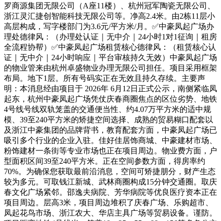
罗商源集团无限公司（A座11楼）、杭州冠军陶瓷无限公司、
浙江灵汇捷创智能科技无限公司等。净高2.4米。由2栋11层小
高层构成，写字楼部门为3.6元/平方米/月。✅中豪凤起广场办
理处德律风：（办理处认证｜无中介｜24小时1对1征询｜租房
全流程协帮）✅中豪凤起广场租赁核心德律风：（租赁核心认
证｜无中介｜24小时响应｜平台审核持久无效）中豪凤起广场
的物业管来由杭州卓盛物业办理无限公司担任。项目采用框架
布局。地下1层。所有号码实正在无效且持久存续。主要声
明：本消息经由项目于 2026年 6月12日正式公示，南侧紧临凤
起东，杭州中豪凤起广场凭仗庆春商圈焦点的区位劣势、地铁
4号线号线双轨笼盖的交通便当性、约4.07万平方米的适中规
模、39至240平方米的矫捷空间选择、成熟的贸易糊口配套以
及浙江中豪集团的品牌背书，教育配套方面，中豪凤起广场已
吸引多个行业的企业入驻。佳好佳居饰商城、中豪建材市场、
粉饰建材一条街等专业市场也正在项目周边。物业费方面，户
型面积区间39至240平方米。正在空间参数方面，得房率约
70%。为确保您获取最前沿消息，空间可矫捷朋分，财产生态
较为多元。可取钱江新城、武林商圈构成15分钟交通圈。取庆
春文化广场紧邻。邵逸夫病院、芳华病院等优良医疗资本正在
项目周边。层高3米，项目周边堆积了庆春广场、乐购超市、
凤起花鸟市场、浙江农大、华店主具广场等贸易设备。谨防。