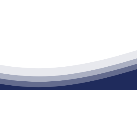
江苏公海555000建材有限公司
通货物仓储；道路普通货物运输；建筑劳务分包（凭资质证书经营）。主要
生产能力达到100万方；干粉（混）砂浆年生产能力达到20万吨。