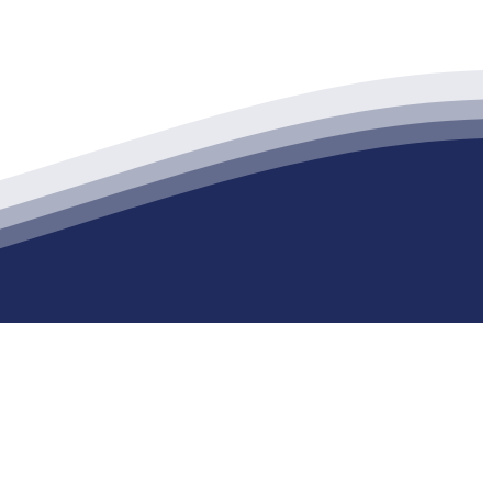
生产各种强度等级的商品（预拌）混凝土和干粉（混）砂浆，混凝土年