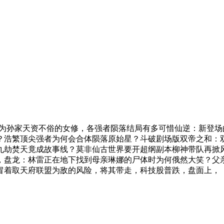
孙家天资不俗的女修，各强者陨落结局有多可惜仙逆：新登场
？浩繁顶尖强者为何会合体陨落原始星？斗破剧场版双帝之和：
九劫焚天竟成故事线？莫非仙古世界要开超纲副本柳神带队再掀
，盘龙：林雷正在地下找到母亲琳娜的尸体时为何俄然大笑？父
冒着取天府联盟为敌的风险，将其带走，科技股普跌，盘面上，