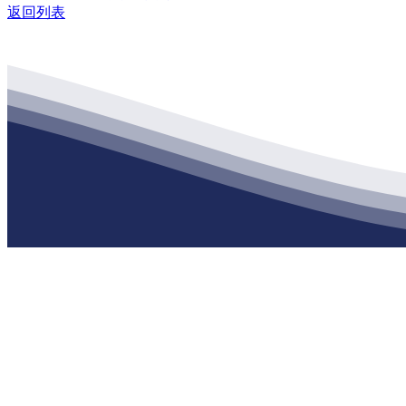
返回列表
公司经营范围包括：建材销售；干粉砂浆、水泥制品生产、销售；普
地 址：南通市滨海园区东晋村八组江苏公海555000建材有限公司