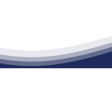
江苏公海555000建材有限公司
通货物仓储；道路普通货物运输；建筑劳务分包（凭资质证书经营）。主要
生产能力达到100万方；干粉（混）砂浆年生产能力达到20万吨。