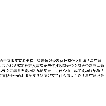
的青宜事实有多出格，留着这残缺魂体还有什么用吗？星空剧
双帝之和终究定档萧炎事实要若何打败魂天帝？魂天帝新制型霸
风云？完满世界剧场版九劫焚天：为什么仙古成了剧场版配角？
亲霍格手中的那张羊皮卷到底记实了什么惊天之谜？星空剧场版