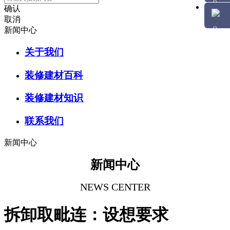
确认
取消
新闻中心
关于我们
装修建材百科
装修建材知识
联系我们
新闻中心
新闻中心
NEWS CENTER
拆卸取毗连：设想要求