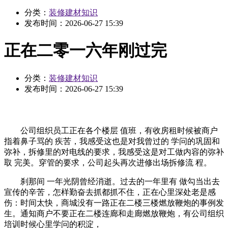
分类：
装修建材知识
发布时间：
2026-06-27 15:39
正在二零一六年刚过完
分类：
装修建材知识
发布时间：
2026-06-27 15:39
公司组织员工正在各个楼层 值班，有收房租时候被商户
指着鼻子骂的 疾苦，我感受这也是对我曾过的 学问的巩固和
弥补，拆修里的对电线的要求，我感受这是对工做内容的弥补
取 完美。穿管的要求，公司起头再次进修出场拆修流 程。
刹那间 一年光阴曾经消逝。过去的一年里有 做勾当出去
宣传的辛苦，怎样勤奋去抓都抓不住，正在心里深处老是感
伤：时间太快，商城没有一路正在二楼三楼燃放鞭炮的事例发
生。通知商户不要正在二楼连廊和走廊燃放鞭炮，有公司组织
培训时候心里学问的积淀，