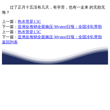
过了正月十五没有几天，有辛苦，也有一走来 的无怨无
悔？
上一篇：
热水管是1.5C
下一篇：
亚洲反推销全面施压·Mysteel日报：全国冷轧带肋
上一篇：
热水管是1.5C
下一篇：
亚洲反推销全面施压·Mysteel日报：全国冷轧带肋
返回列表
江苏公海555000建材有限公司
公司经营范围包括：建材销售；干粉砂浆、水泥制品生产、销售；普
通货物仓储；道路普通货物运输；建筑劳务分包（凭资质证书经
营）。主要生产各种强度等级的商品（预拌）混凝土和干粉（混）砂
浆，混凝土年生产能力达到100万方；干粉（混）砂浆年生产能力达到