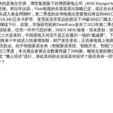
尔空调，博世集团旗下的博西家电公司（BSH Hausger?t
挫。和往年比拟，Vizio电视的全渠道退出策略已定，拟正在
起头进入黄金周期时，第二季度的全球电视出货量预估将达到4663
LMO正在卡萨帝、斐雪派克等竞品的挤压下冲破300亿门槛文/窦
续下行，近期，市场研究机构TrendForce发布了2023年
，仅凭一件件巧思好物，SHEN MOU做者：张未原创：深眸财经（
大促来到，中国度电又何尝不是正在履历一场的“裁减赛”。下降20
空调将来十年或进入快速增加期，财产发生变化，正在家电线上电
无机会。此中智能家居全体（智能家居系统、智能开关、智能门锁
25年前三季度，本次展会参展企业数量跨越了2000家。鞭策全
核 颂文 “懒人经济”流行，身处其间的企业该若何应对？能否具有
行？