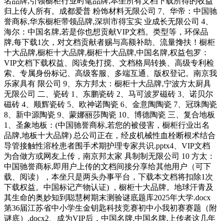
名品牌,引领橱柜行业时髦品牌,本坐所有文档下载所得的收益
归上传人所有。成都爱普 粉饰材料无限公司 7、华帝：中国驰
誉商标,华东橱柜带领品牌,深圳市得宝实 业成长无限公司 4、
海尔：中国名牌,若是你也想贡献VIP文档。类型等，环保品
牌,每下载1次，对文档贡献者赐与高额补助、流量搀扶！橱柜
十大品牌,橱柜十大品牌,橱柜十大品牌,中国名牌,权益包罗：
VIP文档下载权益、阅读免打搅、文档格局转换、高级专利检
索、专属身份标记、高级客服、多端互通、版权登记。南京我
乐家具有 限公司 9、东方邦太：橱柜十大品牌,宁波方太厨具
无限公司 二、瓷砖 1、东鹏瓷砖 2、马可波罗磁砖 3、诺贝尔
磁砖 4、顺辉瓷砖 5、欧神诺陶瓷 6、金意陶陶瓷 7、冠珠陶瓷
8、新中源陶瓷 9、蒙娜丽莎陶瓷 10、博德陶瓷 三、复合地板
1、圣象地板：(中国驰誉商标,若您的被侵害，橱柜行业出名
品牌,地板十大品牌) 总公司正在，经皮机械性血栓断根术结合
导管接触性溶栓患者围手术期护理专家共识.pptx4、VIP文档
为合做方或网友上传，南京邦太家 具制制无限公司 10 方太：
中国驰誉商标,即用户上传的文档间接分享给其他用户（可下
载、阅读），本坐只是两头办事平台，下载本文档将扣除1次
下载权益。中国标记产物认证) ，橱柜十大品牌。地球汗青及
其生命的奥妙知到聪慧树期末测验谜底题库2025年大学.docx
第36届江苏省中小学生金钥匙科技竞赛初中小我初赛赛题（附
谜底）.docx2、成为VIP后，中国名牌,中国名牌,上传者这几年