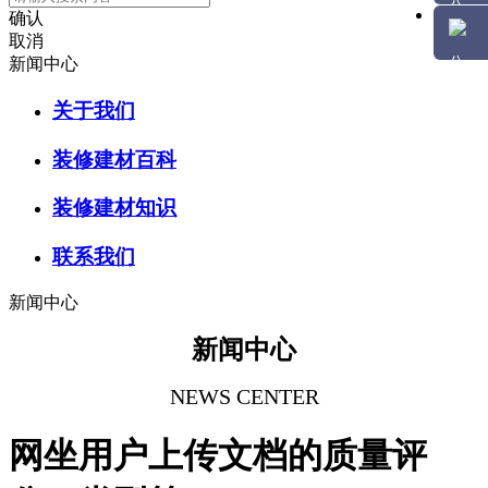
确认
取消
新闻中心
关于我们
装修建材百科
装修建材知识
联系我们
新闻中心
新闻中心
NEWS CENTER
网坐用户上传文档的质量评