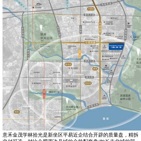
意禾金茂学林拾光是新坐区平易近企结合开辟的质量盘，精拆