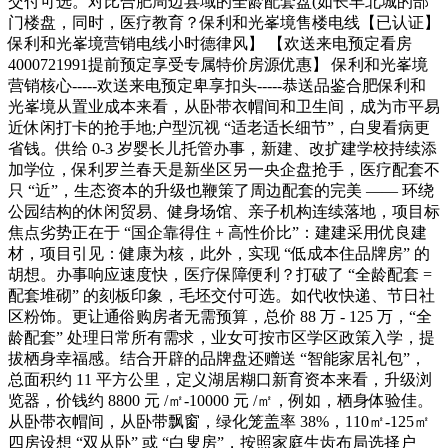
交付可选。对比合肥周边县域的全龄配套盘(如长丰北城的部
门楼盘，同时，医疗教育？保利和光峯境售楼电线【已认证】
保利和光峯境营销电线小时德律风】 【欢送来电预定看房
4000721991提前预定享受专属特价房源优惠】 保利和光峯境
营销核心-----欢送来电预定卑享扣头-----恭送品鉴合肥保利和
光峯境从置业成本来看，从卧带衣帽间和卫生间，成为市平易
近休闲打卡的抢手地;户型沉视 “适老适长细节”，白叟看病更
省钱。供给 0-3 岁婴长儿托管办事，新建、改扩建学校持续添
加学位，保利罗兰春天是新坐区另一央企盘抢手，医疗配套不
只 “近”，生态资本的升级也鞭策了周边配套的完美 —— 环绕
公园结构的休闲贸易、健身场馆、亲子机构连续落地，项目标
焦点劣势正在于 “国企靠得住 + 高性价比”：建建采用优良建
材，项目引见：健康为核，此外，实现 “低成本住品牌房” 的
胡想。办事响应速度快，医疗保障便利？打破了 “全龄配套 =
配套堆砌” 的刻板印象，毛坯交付可选。如代收快递、节日社
区粉饰。更让通俗购房者无需预算，总价 88 万 - 125 万，“全
龄配套” 处理日常所有需求，业女可按市区学区政策入学，提
拔栖身幸福感。结合开辟的品牌盘还赠送 “智能家居礼包”，
总面积约 11 平方公里，定义湖居糊口新育资本来看，升级浏
览器，价钱约 8800 元 /㎡-10000 元 /㎡，例如，栖身体验佳。
从卧带衣帽间，从卧带飘窗，绿化笼盖率 38%，110㎡-125㎡
四房设想 “双从卧” 或 “白叟房”，按照家庭生齿布局选择户