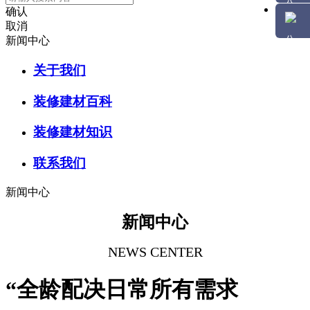
确认
取消
新闻中心
关于我们
装修建材百科
装修建材知识
联系我们
新闻中心
新闻中心
NEWS CENTER
“全龄配决日常所有需求