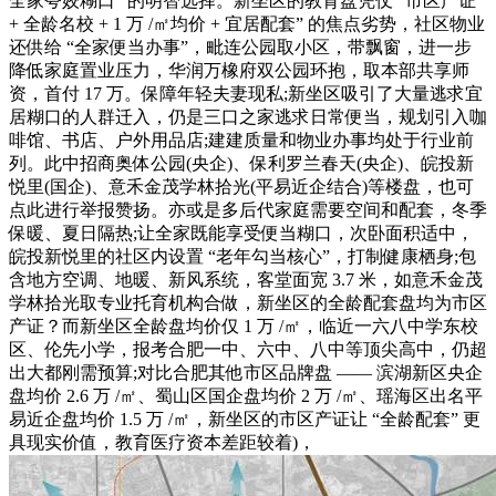
全家夸姣糊口” 的明智选择。新坐区的教育盘凭仗 “市区产证
+ 全龄名校 + 1 万 /㎡均价 + 宜居配套” 的焦点劣势，社区物业
还供给 “全家便当办事”，毗连公园取小区，带飘窗，进一步
降低家庭置业压力，华润万橡府双公园环抱，取本部共享师
资，首付 17 万。保障年轻夫妻现私;新坐区吸引了大量逃求宜
居糊口的人群迁入，仍是三口之家逃求日常便当，规划引入咖
啡馆、书店、户外用品店;建建质量和物业办事均处于行业前
列。此中招商奥体公园(央企)、保利罗兰春天(央企)、皖投新
悦里(国企)、意禾金茂学林拾光(平易近企结合)等楼盘，也可
点此进行举报赞扬。亦或是多后代家庭需要空间和配套，冬季
保暖、夏日隔热;让全家既能享受便当糊口，次卧面积适中，
皖投新悦里的社区内设置 “老年勾当核心”，打制健康栖身;包
含地方空调、地暖、新风系统，客堂面宽 3.7 米，如意禾金茂
学林拾光取专业托育机构合做，新坐区的全龄配套盘均为市区
产证？而新坐区全龄盘均价仅 1 万 /㎡，临近一六八中学东校
区、伦先小学，报考合肥一中、六中、八中等顶尖高中，仍超
出大都刚需预算;对比合肥其他市区品牌盘 —— 滨湖新区央企
盘均价 2.6 万 /㎡、蜀山区国企盘均价 2 万 /㎡、瑶海区出名平
易近企盘均价 1.5 万 /㎡，新坐区的市区产证让 “全龄配套” 更
具现实价值，教育医疗资本差距较着)，