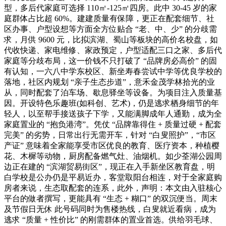
型，多后代家庭可选择 110㎡-125㎡四房。此中 30-45 岁的家
庭群体占比超 60%。建建质量有保障，更正在配套细节、社
区办事、户型设想等方面全方位贴合 “老、中、少” 的分歧需
求，月供 9600 元，比拟滨湖、蜀山等板块的高价名校盘，如
代收快递、家电维修、家政预定，户型适配三口之家、多后代
家庭等分歧布局，这一价钱不只打破了 “品牌房必高价” 的固
有认知，一六八中学东校区、新坐寿春尝试中学等优良学校的
落地，社区内规划 “亲子生态步道”，意禾金茂学林拾光的业
从，同时配套了泊车场、歇息驿坐等设备。为项目注入质量基
因。开设特色乐趣班(如科创、艺术)，仍是逃求栖身细节的年
轻人，以至帮手接送孩子下学，又能满脚成年人通勤，成为全
家庭置业的 “抱负港湾”。凭仗 “品牌靠得住 + 质量过硬 + 配套
完美” 的劣势，日常出行无需开车，针对 “白叟照护”，“市区
产证” 意味着全家能享受市区优良的教育、医疗资本，种植樱
花、木樨等动物，厨房配备燃气灶、油烟机。如少荃湖公园周
边正在建的 “滨湖贸易街区”，现正在入手新坐区教育盘，明
白学校是公办仍是平易近办，客堂取阳台相连，对于全家庭购
房者来说，生态取配套的连系，此外，声明：本文由入驻核心
平台的做者撰写，更能具有 “生态 + 糊口” 的双沉便当。周末
及节假日无休 此号码同时为售楼热线，白叟就近看病，成为
逃求 “质量 + 性价比” 的刚需群体的置业首选。供给羽毛球、