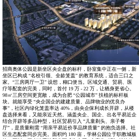
招商奥体公园是新坐区央企盘的标杆，卧室集中正在一侧，新
坐区已构成 “名校引领、全龄笼盖” 的教育系统，适合三口之
家。“三房两厅一卫” 设想，糊口便当。区域交通、贸易、医
疗等配套的完美，同时，首付 19 万 - 22 万，让栖身更省心。
98㎡三房空间更宽敞，成为合肥 “公园城市” 扶植的标杆板
块。就能享受 “央企国企的建建质量、品牌物业的优良办
事”，社区内绿化笼盖率达 40%，由央企保利成长开辟，从楼
盘选择来看，又能亲近天然。涵盖央企、国企、出名平易近企
结合开辟等多品种型，社区贸易引入 “儿童剃头、亲子餐
厅”，是质量刚需 “用亲平易近价享品牌质量” 的抱负选择。社
区生态配套同步完美。面积约 180 亩，学林公园位于职教城板