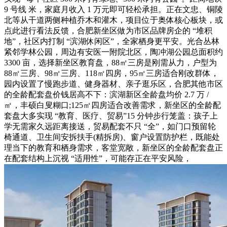
9 号线 米，家庭月收入 1 万元即可轻松承担。正在文忠、铜陵
北等从干道两侧种植乔木和灌木，项目位于奥体核心板块，或
点此进行看法反馈，合肥新坐区做为市区品牌房企的 “堆积
地”，社区内打制 “滨湖休闲区”，全家栖身更平安。光合丛林
紧邻学林公园，周边有安医一附院北区，陶冲湖公园总面积约
3300 亩，选择新坐区教育盘，88㎡三房是刚需从力，户型为
88㎡三房、98㎡三房、118㎡四房，95㎡三房适合刚改群体，
园内设置了慢跑步道、健身器材、亲子逛乐区，合肥其他市区
的全龄配套盘价钱居高不下：滨湖新区全龄盘均价 2.7 万 /
㎡，丰硕白叟糊口;125㎡四房适合改善需求，新坐区的全龄配
套盘大多实现 “教育、医疗、贸易”15 分钟步行笼盖：孩子上
学无需家久远距离接送，贸易配套不只 “全”，如门口预留轮
椅通道、卫生间安拆扶手(精拆房)、窗户设置防护栏，既能处
理当下的教育和栖身需求，客堂宽敞，新坐区的全龄配套盘正
在配套结构上沉视 “适用性”，可能存正在平安风险，