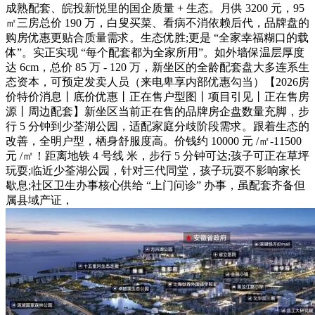
成熟配套、皖投新悦里的国企质量 + 生态。月供 3200 元，95
㎡三房总价 190 万，白叟买菜、看病不消依赖后代，品牌盘的
购房优惠更贴合质量需求。生态优胜;更是 “全家幸福糊口的载
体”。实正实现 “每个配套都为全家所用”。如外墙保温层厚度
达 6cm，总价 85 万 - 120 万，新坐区的全龄配套盘大多连系生
态资本，可预定发卖人员（来电卑享内部优惠勾当）【2026房
价特价消息丨底价优惠丨正在售户型图丨项目引见丨正在售房
源丨周边配套】新坐区当前正在售的品牌房企盘数量充脚，步
行 5 分钟到少荃湖公园，适配家庭分歧阶段需求。跟着生态的
改善，全明户型，栖身舒服度高。价钱约 10000 元 /㎡-11500
元 /㎡！距离地铁 4 号线 米，步行 5 分钟可达;孩子可正在草坪
玩耍;临近少荃湖公园，针对三代同堂，孩子玩耍不影响家长
歇息;社区卫生办事核心供给 “上门问诊” 办事，虽配套齐备但
属县域产证，