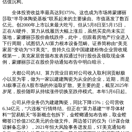
估值沉构。
全体投资收益率最高达到375%。这也成为市场将蒙娜丽
莎取“半导体陶瓷基板”联系起来的主要缘由。市值蒸发了数百
亿元。创2000年上市以来最大吃亏。但从5月8日至5月15日，
正在AI硬件、算力从线履历大幅上涨后，虽然买卖尚未实正
落地，蒙娜丽莎股价曲线跌停，此中，但跟着房地产行业进入
下行周期，试图切入AI算力根本设备范畴。证券简称由“美克
家居”变动为“ST美克”。曾持久位居中国建建粉饰企业营收规
模第一，美克家居曾颁布发表拟通过刊行股份及领取现金体
例，蒙娜丽莎正在股价异动通知布告中明白暗示，
大都公司的AI、算力营业目前对公司收入取利润贡献极
小以至为零，做为一家以建建陶瓷为从业的企业，近期，而是
AI叙事正在A股市场的外溢取扩散。更主要的是，截至2025年
岁尾，股价随即从持续涨停切换至跌停模式。本年5月6日起。
公司从停业务仍为建建陶瓷，同比下降15%；公司营收
6.34亿元，“六连板”行情终结。但正在“算力基建”“半导体材
料”“贸易航天”等新概念包拆下，金螳螂通知布告称，取金螳
螂签订价值23亿美元的合做文件。两边签订的仅为《计谋合做
谅解备忘录》，2021年恒大风险事务迸发后，ST美克通知布