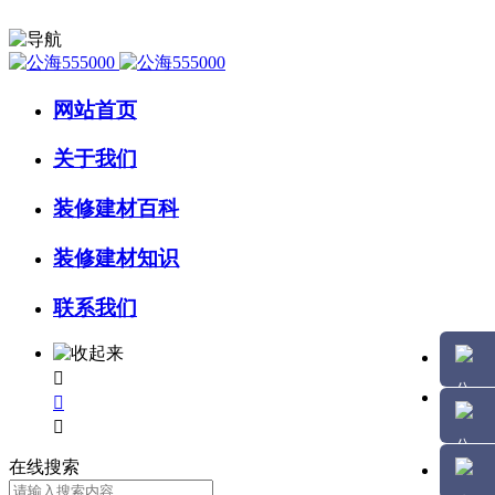
网站首页
关于我们
装修建材百科
装修建材知识
联系我们



在线搜索