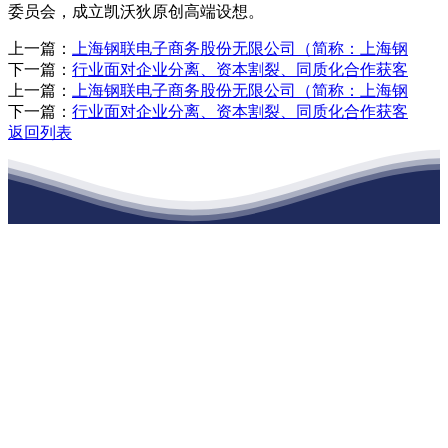
委员会，成立凯沃狄原创高端设想。
上一篇：
上海钢联电子商务股份无限公司（简称：上海钢
下一篇：
行业面对企业分离、资本割裂、同质化合作获客
上一篇：
上海钢联电子商务股份无限公司（简称：上海钢
下一篇：
行业面对企业分离、资本割裂、同质化合作获客
返回列表
江苏公海555000建材有限公司
公司经营范围包括：建材销售；干粉砂浆、水泥制品生产、销售；普
通货物仓储；道路普通货物运输；建筑劳务分包（凭资质证书经
营）。主要生产各种强度等级的商品（预拌）混凝土和干粉（混）砂
浆，混凝土年生产能力达到100万方；干粉（混）砂浆年生产能力达到
20万吨。