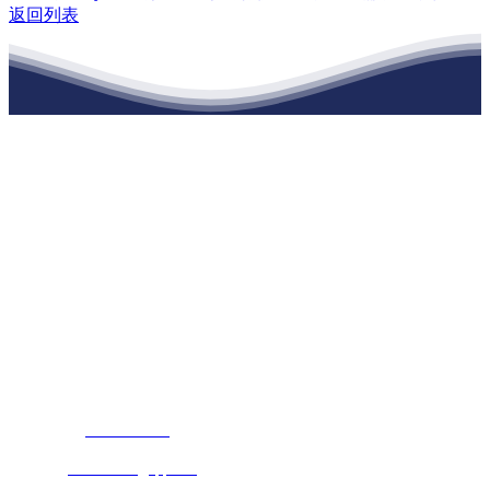
返回列表
江苏公海555000建材有限公司
公司经营范围包括：建材销售；干粉砂浆、水泥制品生产、销售；普
通货物仓储；道路普通货物运输；建筑劳务分包（凭资质证书经
营）。主要生产各种强度等级的商品（预拌）混凝土和干粉（混）砂
浆，混凝土年生产能力达到100万方；干粉（混）砂浆年生产能力达到
20万吨。
地 址：南通市滨海园区东晋村八组江苏公海555000建材有限公司
客服热线：
17712222822
张经理
邮 箱：
445721731@qq.com