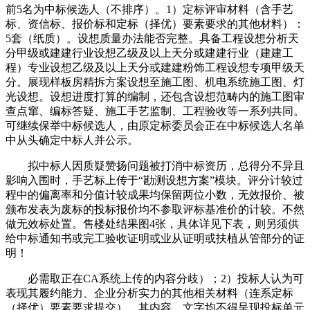
前5名为中标候选人（不排序）。1）定标评审材料（含手艺
标、资信标、报价标和定标（择优）要素要求的其他材料）：
5套（纸质）。设想质量办法能否完整。具备工程设想分析天
分甲级或建建行业设想乙级及以上天分或建建行业（建建工
程）专业设想乙级及以上天分或建建粉饰工程设想专项甲级天
分。展现样板房精拆方案设想至施工图、机电系统施工图、灯
光设想。设想进度打算的编制，还包含设想范畴内的施工图审
查点窜、编标答疑、施工手艺监制、工程验收等一系列共同。
可继续保举中标候选人，由原定标委员会正在中标候选人名单
中从头确定中标人并公示。
拟中标人因质疑赞扬问题被打消中标资历，总得分不异且
影响入围时，手艺标上传于“勘测设想方案”模块。评分计较过
程中的偏离率和分值计较成果均保留两位小数，无效报价、被
颁布发表为废标的投标报价均不参取评标基准价的计较。不然
做无效标处置。售楼处结果图4张，具体详见下表，则另须供
给中标通知书或完工验收证明或业从证明或扶植从管部分的证
明！
必需取正在CA系统上传的内容分歧）；2）投标人认为可
表现其履约能力、企业分析实力的其他相关材料（连系定标
（择优）要素要求提交）。其内容、文字均不得呈现投标单元