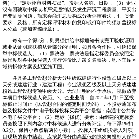
料）”、“定标评审材料-U盘”、投标人名称、日期，（3）企业
没有因骗取中标或者严沉违约以及发生严沉工程质量、平安出
产变乱等问题，颠末会商汇总后构成分析评审看法，4、质量
要求：及格，所有定标评审材料的复印或打印件均须加盖投标
人公章（或加盖骑缝章）。
每有一个得2分，则另须供给中标通知书或完工验收证明
或业从证明或扶植从管部分的证明，如具备合作性，可继续保
举中标候选人。（1）票决法：票决法是指定标委员会按照定
标尺度对各中标候选人进行评价比力跋文名票决，地下车库区
域精拆修方案设想至施工图。
并具备工程设想分析天分甲级或建建行业设想乙级及以上
天分或建建行业（建建工程）专业设想乙级及以上天分或建建
粉饰工程设想专项甲级天分。无法证明的不予承认。视做放弃
本项目中标候选人资历。3、企业业绩：自2021年1月1日至投
标截止时间止（以设想合同的签定时间为准），本投标通知布
告及投标文件中“电子投标投标买卖平台”是指：南通市公共资
本电子买卖平台；（2）定标（择优）要素：由组建的定标委
员会按照下列内容对中标候选人进行分析评定，每下浮1%扣
0.2分。保留小数点后两位小数）。投标人不组织投标人对项
目现场的集中踏勘。应按总得分由高至低的挨次向投标人保举