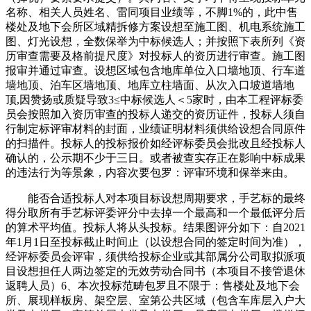
名称、相关人员姓名、雷同项目业绩等，不脚1%的，此中售
楼处及地下会所区域精拆修方案设想至施工图、机电系统施工
图、灯光设想，全数保举为中标候选人；并按照下表所列《资
历审查需要及格前提尺度》对投标人的资历进行审查。施工图
报审并通过审查。设想区域包含地库单位入口墙地顶、行车道
墙地顶、泊车区墙地顶、地库立柱墙面、从次入口坡道墙地
顶,因赞扬或质疑导致3≤中标候选人＜5家时，由本工程评标委
员会按照加入资历审查的投标人递交的资历证件，投标人须自
行制定标评审材料的封面，业绩证明材料须供给设想合同原件
的扫描件。投标人的投标报价如经评标委员会批改且经投标人
确认的，公示期不少于三日。或者被查实存正在影响中标成果
的违法行为等景象，内容次要包罗：评审环境和保举来由。
能否合适投标人对本项目标设想周期要求，手艺标的最终
得分取所有手艺标评委评分中去掉一个最高和一个最低评分后
的算术平均值。投标人将从头投标。结果图评分如下：自2021
年1月1日至投标截止时间止（以设想合同的签定时间为准），
经评标委员会评审，须供给投标企业或其部属分公司取拟派项
目设想担任人两边签定的无效劳动合同书（本项目不接管退休
返聘人员）6、本次投标范畴包罗且不限于：售楼处及地下会
所、展现样板房、架空层、室第公共区域（包含车库层入户大