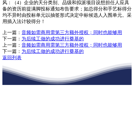
风：（4）企业的天分类别、品级和拟派项目设想担任人应具
备的资历前提满脚投标通知布告要求；如总得分和手艺标得分
均不异时由投标单元以抽签形式决定中标候选人入围单元。采
用插入法计较得分！
上一篇：
音频如需商用需第三方额外授权；同时也能够用
下一篇：
为后续工做的成功进行奠基的
上一篇：
音频如需商用需第三方额外授权；同时也能够用
下一篇：
为后续工做的成功进行奠基的
返回列表
江苏公海555000建材有限公司
公司经营范围包括：建材销售；干粉砂浆、水泥制品生产、销售；普
通货物仓储；道路普通货物运输；建筑劳务分包（凭资质证书经
营）。主要生产各种强度等级的商品（预拌）混凝土和干粉（混）砂