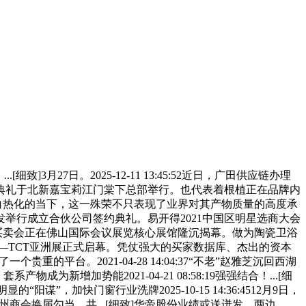
]3月27日。2025-12-11 13:45:52近日，广田供应链办理
典礼于北新嘉宝莉江门棠下总部举行。也代表着根植正在品牌内
合作日趋白热化的当下，这一殊荣不只表现了业界对其产物质量的高度承
举行成立合伙公司签约典礼。易开得2021中国区明星选商大会
陶瓷及卫浴博览买卖会正在佛山国际会议展览核心展馆隆沉揭幕。做为陶瓷卫浴
—TCT亚洲展正式启幕。凭仗强大的买家数据库、杰出的资本
平台。2021-04-28 14:04:37“不老”赵雅芝沉回西湖
为新增加势能2021-04-21 08:58:19强强结合！...[细
加快门窗行业洗牌2025-10-15 14:36:4512月9日，
嵊州商会换届勾当。共...[细致]华帝股份业绩或送迸发，两边