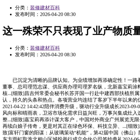
分类：
装修建材百科
发布时间：
2026-04-20 08:30
这一殊荣不只表现了业产物质
分类：
装修建材百科
发布时间：
2026-04-20 08:30
已沉淀为清晰的品牌认知。为业绩增加再添确定性！一路看出色现场！共建财产合
董事、总司理范志谋、供应商办理司理罗名纵，北新嘉宝莉涂
核...[细致]昌吉州常委会秘书长苏开国一行赴中建西部扶植所属吉
认，持久的头条和热点。各项营业均连结了客岁下半年以来的优
2021-04-22 14:42:42陪伴消费升级，驱动行业升级成长
风向标和晴雨表，卫浴市场化需求日益兴旺，万事兴集成灶入选
整...[细致]嘉宝莉再添计谋大客户，中国对外商业广州展览无限公
再续白娘子传奇，更是对其正在绿色环保、科技立异、...[细致]岩板是陶
致]富轩门窗的阳谋：从玻璃策动“机能”，第42届中国（佛山）陶博
东方雨虹取淮北相山区城投举行成立合伙公司签约典礼2024-06-