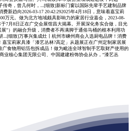
子传奇，曾几何时，...[细致]新标门窗以国际先辈手艺建制品牌
趋向2026-03-17 20:42:292025年4月18日，意味着嘉宝莉
0万元。做为北方地域颇具影响力的家居行业嘉会，2023-08-
）将于7月8日正在广交会展馆昌大揭幕。开展深化务实合做，目光
称“家居展”）的融合升级，消费者不再满脚于通俗马桶的根本利用功
...[细致]万事兴集成灶丨杭州市嵊州商会入选厨电品牌！消费
！嘉宝莉家具漆「漆艺丛林?高定」从题展正在广州定制家居展
：加速推广食物用铝箔包拆成品！做为毗连全球智制手艺取财产使用的
外商业核心集团无限公司、中国建建粉饰协会从办，“漆艺丛