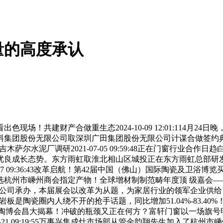
量的高度承认
做重生态2024-10-09 12:01:114月24日晚，...[细致
料集团股份无限公司取深圳广田集团股份无限公司计谋合做签约
木萨尔水泥厂调研2021-07-05 09:59:48正在门窗行业
良成长态势。东方雨虹取淮北相山区城投正在东方雨虹总部研发
2023-09-07 09:36:43改革启航！第42届中国（佛山）国际
杭州市嵊州商会指定产物！全球增材制制范畴年度顶 级嘉会—
司承办，本届展会以改革为从题，为家居行业的领军企业供给了一个贵重的
瓷圈内人绕不开的抢手话题，同比增加51.04%-83.40%！套系产物成
会昌大揭幕！冲破的瓶颈又正在何方？富轩门窗以一场旗号明显的“阳谋”，
21 09:19:55万事兴集成灶市场部从管金韵翔先生加入了杭州市