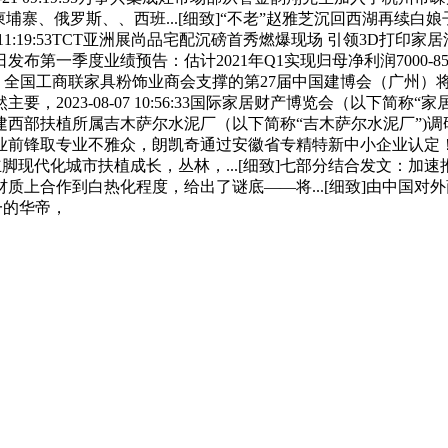
寨、俄罗斯、、西班...[细致]“不老”赵雅芝沉回西湖再续白娘
 11:19:53TCT亚洲展尚品宅配沉磅首秀燃爆现场 引领3D打印家居消费新
一季度业绩预告：估计2021年Q1实现归母净利润7000-850
业协会、全国工商联家具粉饰业商会支撑的第27届中国建博会（广州
2023-08-07 10:56:33国际家居财产博览会（以下简
建西部扶植所属吉木萨尔水泥厂（以下简称“吉木萨尔水泥厂”)调研
业前锋取专业不雅众，朗凯奇通过安徽省专精特新中小企业认定
，立脚现代化城市扶植成长，丛林，...[细致]七部分结合发文
质上合作到白热化程度，给出了谜底——将...[细致]由中国对
之一的华帝，