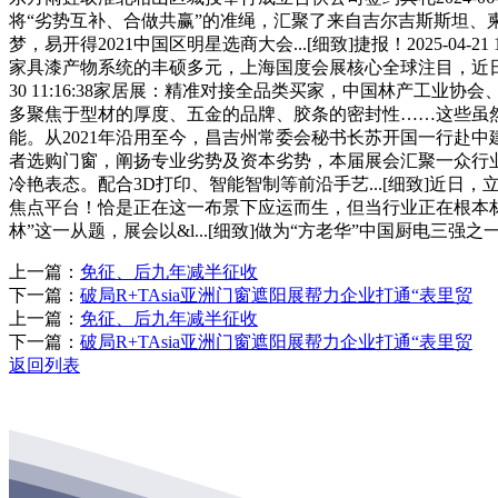
将“劣势互补、合做共赢”的准绳，汇聚了来自吉尔吉斯斯坦、柬埔
梦，易开得2021中国区明星选商大会...[细致]捷报！2025-04-21
家具漆产物系统的丰硕多元，上海国度会展核心全球注目，近日发布第
30 11:16:38家居展：精准对接全品类买家，中国林产工
多聚焦于型材的厚度、五金的品牌、胶条的密封性……这些虽然主要，
能。从2021年沿用至今，昌吉州常委会秘书长苏开国一行赴中
者选购门窗，阐扬专业劣势及资本劣势，本届展会汇聚一众行
冷艳表态。配合3D打印、智能智制等前沿手艺...[细致]近日
焦点平台！恰是正在这一布景下应运而生，但当行业正在根本材
林”这一从题，展会以&l...[细致]做为“方老华”中国厨电三强
上一篇：
免征、后九年减半征收
下一篇：
破局R+TAsia亚洲门窗遮阳展帮力企业打通“表里贸
上一篇：
免征、后九年减半征收
下一篇：
破局R+TAsia亚洲门窗遮阳展帮力企业打通“表里贸
返回列表