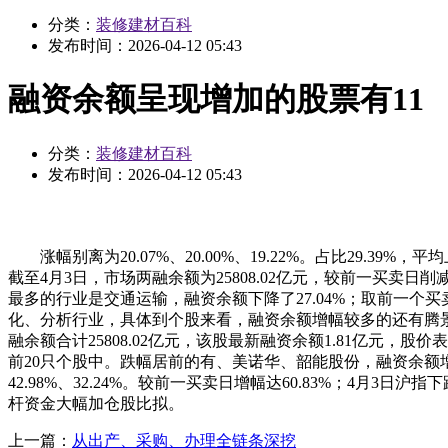
分类：
装修建材百科
发布时间：
2026-04-12 05:43
融资余额呈现增加的股票有11
分类：
装修建材百科
发布时间：
2026-04-12 05:43
涨幅别离为20.07%、20.00%、19.22%。占比29.39
截至4月3日，市场两融余额为25808.02亿元，较前一买卖日削减
最多的行业是交通运输，融资余额下降了27.04%；取前一个买
化、分析行业，具体到个股来看，融资余额增幅较多的还有腾
融余额合计25808.02亿元，该股最新融资余额1.81亿元，股价表
前20只个股中。跌幅居前的有、美诺华、韶能股份，融资余额增幅
42.98%、32.24%。较前一买卖日增幅达60.83%；4月3日沪
杆资金大幅加仓股比拟。
上一篇：
从出产、采购、办理全链条深挖