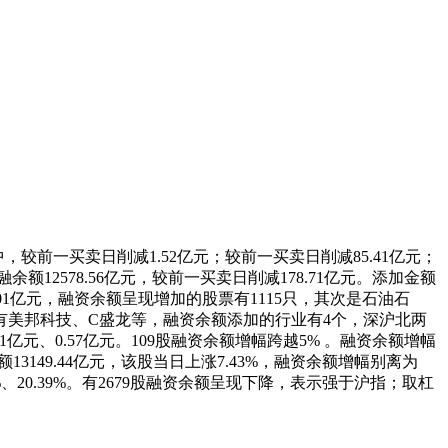
中，较前一买卖日削减1.52亿元；较前一买卖日削减85.41亿元；
余额12578.56亿元，较前一买卖日削减178.71亿元。添加金额
01亿元，融资余额呈现增加的股票有1115只，其次是石油石
美邦科技、C盛龙等，融资余额添加的行业有4个，深沪北两
.11亿元、0.57亿元。109股融资余额增幅跨越5% 。融资余额增幅
49.44亿元，该股当日上涨7.43%，融资余额增幅别离为
80%、20.39%。有2679股融资余额呈现下降，表示强于沪指；取杠