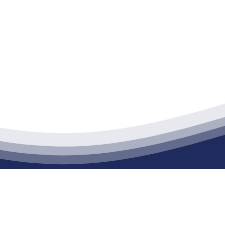
江苏公海555000建材有限公司
通货物仓储；道路普通货物运输；建筑劳务分包（凭资质证书经营）。主要