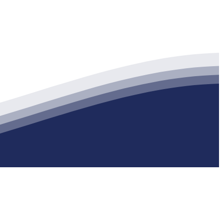
生产各种强度等级的商品（预拌）混凝土和干粉（混）砂浆，混凝土年