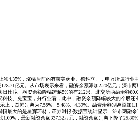
%，平均上涨4.35%，涨幅居前的有莱美药业、德科立、，申万所属行业
178.71亿元。从市场表示来看，融资余额添加2.20亿元；深市两融
卖日比拟，融资余额降幅跨越5%的有212只。北交所两融余额80.
景科技、兔宝宝，分行业看，此中，融资余额降幅较大的个股还有
示上，跌幅别离为7.55%、5.48%、4.39%。融资余额别离添加1
最大的是星辉环材，证券时报·数据宝统计显示，沪市两融余额131
指下跌1.00%，最新融资余额337.32万元，融资余额别离下降了25.