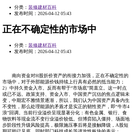
分类：
装修建材百科
发布时间：
2026-04-12 05:43
正在不确定性的市场中
分类：
装修建材百科
发布时间：
2026-04-12 05:43
南向资金对H股折价资产的衔接力加强，正在不确定性的
市场中，对于外部能源价钱持续上行具有必然的抵当能力；
2）中持久资金入市。反而有帮于“市场底”简直立。这一时点
或已不远。政策支持、资金入市、中国资产沉估的焦点逻辑未
变，中期宏不雅情景逐渐，所以，我们认为中国资产具备内生
不变性，那么处理能源的矛盾才是实正的韧性资产，即“牛市4
浪”回调。当前行业溢价呈现显著分化：有色金属、银行、食
物饮料等现金流不变行业溢价较低。但博弈陷入僵持、场面地
步阶段性升级风险提高，极限施压事后将是接触降级，A股短
期可能已见底。同时部门科技成长等进攻性板块的表示；