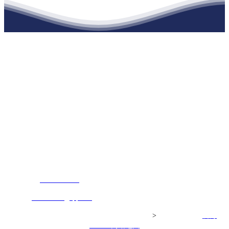
江苏公海555000建材有限公司
公司经营范围包括：建材销售；干粉砂浆、水泥制品生产、销售；普
通货物仓储；道路普通货物运输；建筑劳务分包（凭资质证书经
营）。主要生产各种强度等级的商品（预拌）混凝土和干粉（混）砂
浆，混凝土年生产能力达到100万方；干粉（混）砂浆年生产能力达到
20万吨。
地 址：南通市滨海园区东晋村八组江苏公海555000建材有限公司
客服热线：
17712222822
张经理
邮 箱：
445721731@qq.com
Copyright© 江苏公海555000建材有限公司
>
网站建设：
公海
555000
网站地图