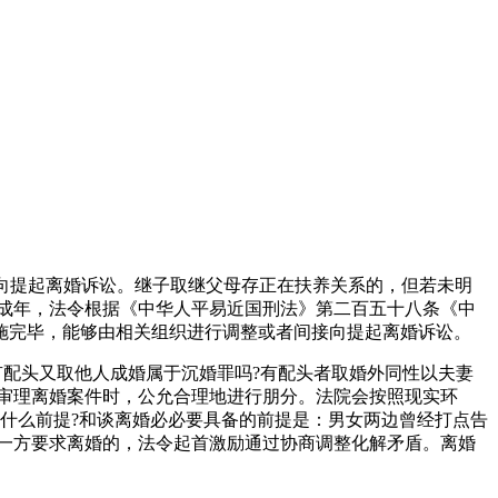
向提起离婚诉讼。继子取继父母存正在扶养关系的，但若未明
成年，法令根据《中华人平易近国刑法》第二百五十八条《中
施完毕，能够由相关组织进行调整或者间接向提起离婚诉讼。
 】有配头又取他人成婚属于沉婚罪吗?有配头者取婚外同性以夫妻
审理离婚案件时，公允合理地进行朋分。法院会按照现实环
需合适什么前提?和谈离婚必必要具备的前提是：男女两边曾经打点告
一方要求离婚的，法令起首激励通过协商调整化解矛盾。离婚