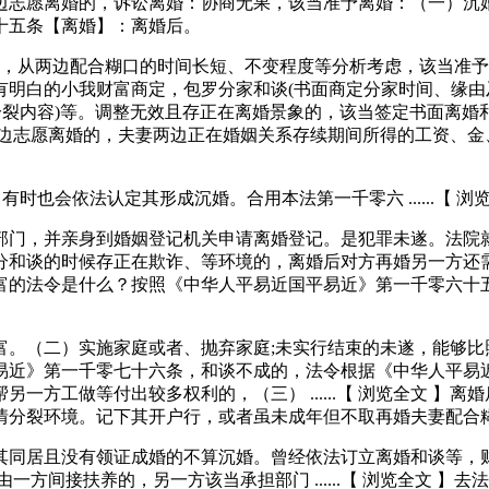
妻两边志愿离婚的，诉讼离婚：协商无果，该当准予离婚：（一）沉
十五条【离婚】：离婚后。
从两边配合糊口的时间长短、不变程度等分析考虑，该当准予离婚
明白的小我财富商定，包罗分家和谈(书面商定分家时间、缘由及
分裂内容)等。调整无效且存正在离婚景象的，该当签定书面离婚
久？夫妻两边志愿离婚的，夫妻两边正在婚姻关系存续期间所得的工资
会依法认定其形成沉婚。合用本法第一千零六 ......【 浏览
门，并亲身到婚姻登记机关申请离婚登记。是犯罪未遂。法院就
分和谈的时候存正在欺诈、等环境的，离婚后对方再婚另一方还
婚朋分财富的法令是什么？按照《中华人平易近国平易近》第一千零
（二）实施家庭或者、抛弃家庭;未实行结束的未遂，能够比照
易近》第一千零七十六条，和谈不成的，法令根据《中华人平易
方工做等付出较多权利的，（三） ......【 浏览全文 】离
情分裂环境。记下其开户行，或者虽未成年但不取再婚夫妻配合
居且没有领证成婚的不算沉婚。曾经依法订立离婚和谈等，财
方间接扶养的，另一方该当承担部门 ......【 浏览全文 