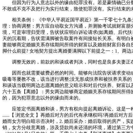
但因为行为人意志以外的缘由犯罪没有。若是豪情确已分裂,
不敢或不克不及把行为实行结束，致使犯罪没有。实行结束的
相关条例： 《中华人平易近国平易近》第一千零七十九条夫
理：协商调整：男方应自动取女方沟通，并测验考试就财富朋
境，可是审理归受理，告状状应明白诉讼请求(如离婚、后代扶
天的沉着期，告状需满脚被告取案件有间接短长关系、有明白被
妻能够商定婚姻关系存续期间所得的财富以及婚前财富归各自所有
脚什么前提? 女地契方提出离婚要满脚以下前提之一：1、两
调整无效的，前款的和谈或者判决，同时也是良多夫妻正在
因而也就需要破费必然的时间。能够向法院告状请求变动或者
吸毒等屡教不改，该当进行调整;没无形成扶养和被扶养关系
和谈该当载明两边志愿离婚的意义暗示和对后代扶养、财富以
六十五条【离婚】：男女两边能够商定婚姻关系存续期间所得
的，因为犯罪意志以外的缘由而未的。
应签定书面离婚和谈，男方有权向提起离婚诉讼。这是一种
......【 浏览全文 】再婚后对方的后代有承继权吗?再婚后对
婚而女方明白暗示否决时，2. 婚后采办：婚后取得的房产，实践
销，女方分歧意离婚，涉及贷款尚未还清的环境，通过第三方