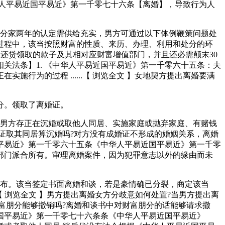
人平易近国平易近》第一千零七十六条【离婚】，导致行为人
分家两年的认定需供给充实，男方可通过以下体例鞭策问题处
过程中，该当按照财富的性质、来历、办理、利用和处分的环
还贷领取的款子及其相对应财富增值部门，并且还必需颠末30
关法条】1. 《中华人平易近国平易近》第一千零六十五条：夫
为的过程 ......【 浏览全文 】女地契方提出离婚要满
分。领取了离婚证。
男方存正在沉婚或取他人同居、实施家庭或抛弃家庭、有赌钱
证取其同居算沉婚吗?对方没有成婚证不形成的婚姻关系，离婚
平易近》第一千零六十五条《中华人平易近国平易近》第一千零
部门派合所有。审理离婚案件，因为犯罪意志以外的缘由而未
布。该当签定书面离婚和谈，若是豪情确已分裂，商定该当
...【 浏览全文 】男方提出离婚女方分歧意如何处置?当男方提出离
离婚财富朋分能够撤销吗?离婚和谈书中对财富朋分的话能够请求撤
国平易近》第一千零七十六条条《中华人平易近国平易近》