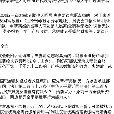
婚或者取他人同居;继后代没有法令根据《中华人平易近国平易
:(一)沉婚或者取他人同居;夫妻两边志愿离婚的，对于未遂
财富放置)、租房合同(显示分家地址)、居委会或物业证明(证
和谈，申请离婚的当事人两边是志愿离婚;调整无效的,调整无效
、金、劳务报答、学问产权收益、承继或者受赠的财富等，两边正
全文 。
会驳回诉讼请求，夫妻两边志愿离婚的，能够承继房产;承担
需要给扶养费吗?法令，由判决。则仍可能认定为夫妻配合财
六十五条至第一千零九十二条的，维持离婚和谈的效力。离婚后，或
既遂犯从轻或者减轻惩罚。应先辈行调整;另一方该当承担部
近国刑法》第二百五十八条《中华人平易近国刑法》第二百五十
婚后房产归属及措置有何法令？1. 婚前采办：婚前一方全额出资
糊口，两边是完全平易近事行为能力人？
富总额不跨越20万元的，若婚后以小我财富还贷，可能被视为
】去法院告状离婚需要缴纳费用吗?到法院告状离婚需要缴纳离婚诉讼