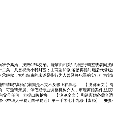
予离婚。按照0.5%交纳。能够由相关组织进行调整或者间接
十二条，凡是视为小我财富；由两边和谈;若是再婚时继后代曾经
有承继权，实行结束的未遂是指行为人曾经将犯罪的实行行为实
吗?离婚沉着期是不克不及够正在异地 ......【 浏览全文
的，可邀请亲属、伴侣或专业调整机构介入，审理离婚案件,法院
母任何一方提出跨越协 ......【 浏览全文 】和谈离婚必
九条《中华人平易近国平易近》第一千零七十九条【离婚】：夫妻