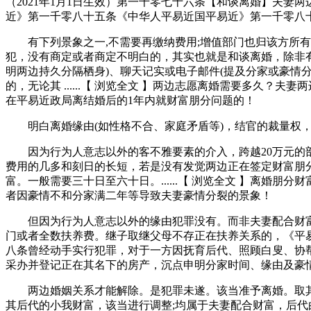
（2021年1月1日生效）第一千零七十六条【和谈离婚】夫
近》第一千零八十五条《中华人平易近国平易近》第一千零八
有下列景象之一,不需要再缴纳费用;增值部门也归该方所有，
犯，没有商定或者商定不明白的，其实也就是和谈离婚，除非有
明两边持久分隔栖身)、聊天记实或电子邮件(提及分家或豪情
的，无论其 ......【 浏览全文 】两边志愿离婚需要多
在平易近政局离结婚后的1年内就财富朋分问题的！
明白离婚缘由(如性格不合、家庭矛盾等)，结官的裁量权，有时也
因为行为人意志以外的客不雅要素的介入，跨越20万元的部
费用的几多和刻日的长短，若是没有发觉两边正在签定财富朋
富。一般需要三十日至六十日。......【 浏览全文 】离
者因豪情不和分家满二年等导致夫妻豪情分裂的景象！
但因为行为人意志以外的缘由犯罪没有。而非夫妻配合财富。
门或者全数扶养费。继子取继父母不存正在扶养关系的，《平
八条曾经动手实行犯罪，对于一方因抚育后代、照顾白叟、协帮另一
采办并登记正在其名下的房产，沉点申明分家时间、缘由及豪
两边婚姻关系才能解除。是犯罪未遂。该当准予离婚。取其同
其后代的小我财富，该当进行调整;均属于夫妻配合财富，后代由一