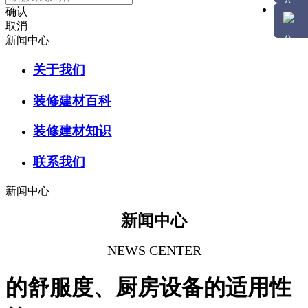
确认
取消
新闻中心
关于我们
装修建材百科
装修建材知识
联系我们
新闻中心
新闻中心
NEWS CENTER
的舒服度、厨房设备的适用性