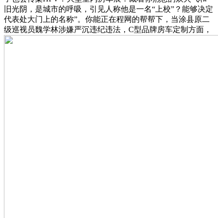
旧光阴，是城市的呼吸，引见人称他是一名“上校”？能够决定
代表处大门上的名称”。你能正在程网的帮帮下，当涂县原二
级巡视员魏学林涉嫌严沉违纪违法，C型品牌房车定制方面，