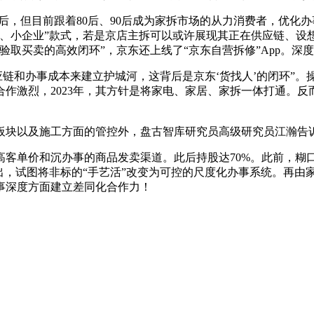
，但目前跟着80后、90后成为家拆市场的从力消费者，优化办事
、小企业”款式，若是京店主拆可以或许展现其正在供应链、设
验取买卖的高效闭环”，京东还上线了“京东自营拆修”App。深
链和办事成本来建立护城河，这背后是京东‘货找人’的闭环”。
作激烈，2023年，其方针是将家电、家居、家拆一体打通。
块以及施工方面的管控外，盘古智库研究员高级研究员江瀚告
单价和沉办事的商品发卖渠道。此后持股达70%。此前，糊口家
出，试图将非标的“手艺活”改变为可控的尺度化办事系统。再由
事深度方面建立差同化合作力！