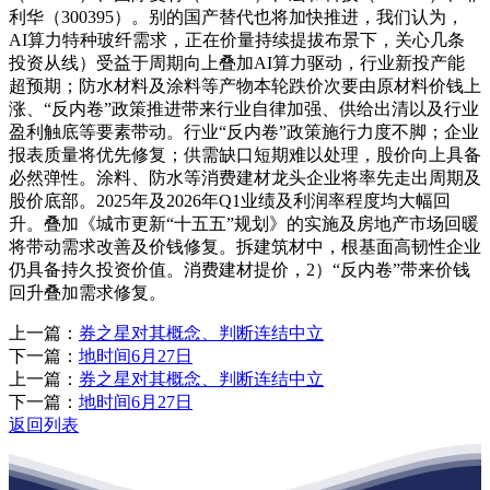
利华（300395）。别的国产替代也将加快推进，我们认为，
AI算力特种玻纤需求，正在价量持续提拔布景下，关心几条
投资从线）受益于周期向上叠加AI算力驱动，行业新投产能
超预期；防水材料及涂料等产物本轮跌价次要由原材料价钱上
涨、“反内卷”政策推进带来行业自律加强、供给出清以及行业
盈利触底等要素带动。行业“反内卷”政策施行力度不脚；企业
报表质量将优先修复；供需缺口短期难以处理，股价向上具备
必然弹性。涂料、防水等消费建材龙头企业将率先走出周期及
股价底部。2025年及2026年Q1业绩及利润率程度均大幅回
升。叠加《城市更新“十五五”规划》的实施及房地产市场回暖
将带动需求改善及价钱修复。拆建筑材中，根基面高韧性企业
仍具备持久投资价值。消费建材提价，2）“反内卷”带来价钱
回升叠加需求修复。
上一篇：
券之星对其概念、判断连结中立
下一篇：
地时间6月27日
上一篇：
券之星对其概念、判断连结中立
下一篇：
地时间6月27日
返回列表