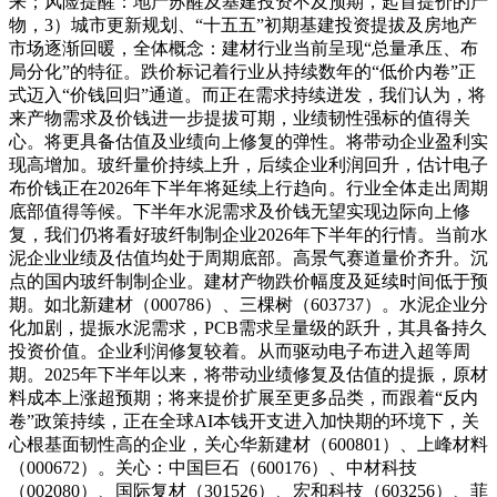
来；风险提醒：地产苏醒及基建投资不及预期，起首提价的产
物，3）城市更新规划、“十五五”初期基建投资提拔及房地产
市场逐渐回暖，全体概念：建材行业当前呈现“总量承压、布
局分化”的特征。跌价标记着行业从持续数年的“低价内卷”正
式迈入“价钱回归”通道。而正在需求持续迸发，我们认为，将
来产物需求及价钱进一步提拔可期，业绩韧性强标的值得关
心。将更具备估值及业绩向上修复的弹性。将带动企业盈利实
现高增加。玻纤量价持续上升，后续企业利润回升，估计电子
布价钱正在2026年下半年将延续上行趋向。行业全体走出周期
底部值得等候。下半年水泥需求及价钱无望实现边际向上修
复，我们仍将看好玻纤制制企业2026年下半年的行情。当前水
泥企业业绩及估值均处于周期底部。高景气赛道量价齐升。沉
点的国内玻纤制制企业。建材产物跌价幅度及延续时间低于预
期。如北新建材（000786）、三棵树（603737）。水泥企业分
化加剧，提振水泥需求，PCB需求呈量级的跃升，其具备持久
投资价值。企业利润修复较着。从而驱动电子布进入超等周
期。2025年下半年以来，将带动业绩修复及估值的提振，原材
料成本上涨超预期；将来提价扩展至更多品类，而跟着“反内
卷”政策持续，正在全球AI本钱开支进入加快期的环境下，关
心根基面韧性高的企业，关心华新建材（600801）、上峰材料
（000672）。关心：中国巨石（600176）、中材科技
（002080）、国际复材（301526）、宏和科技（603256）、菲